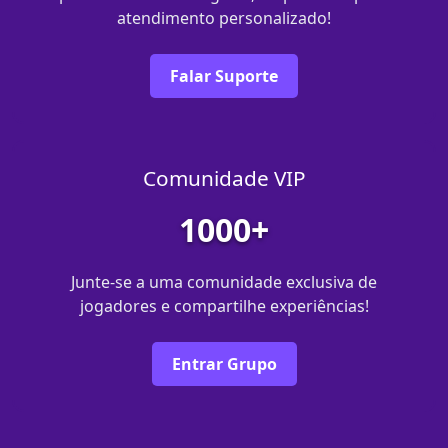
atendimento personalizado!
Falar Suporte
Comunidade VIP
1000+
Junte-se a uma comunidade exclusiva de
jogadores e compartilhe experiências!
Entrar Grupo