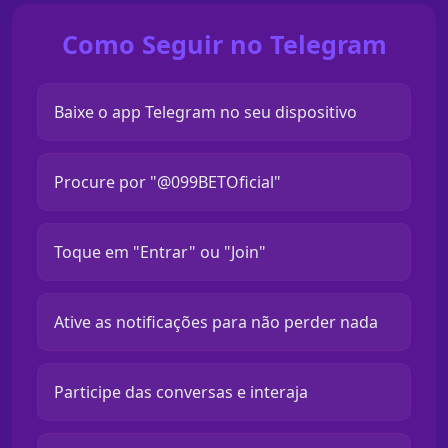
Como Seguir no Telegram
Baixe o app Telegram no seu dispositivo
Procure por "@099BETOficial"
Toque em "Entrar" ou "Join"
Ative as notificações para não perder nada
Participe das conversas e interaja