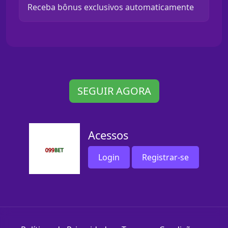
Receba bônus exclusivos automaticamente
SEGUIR AGORA
Acessos
Login
Registrar-se