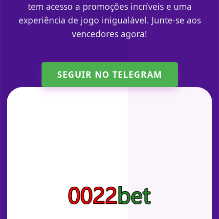
tem acesso a promoções incríveis e uma
experiência de jogo inigualável. Junte-se aos
vencedores agora!
SEGUIR NO TELEGRAM