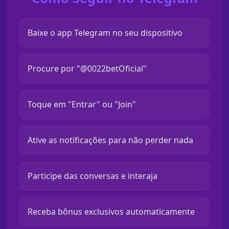
Baixe o app Telegram no seu dispositivo
Procure por "@0022betOficial"
Toque em "Entrar" ou "Join"
Ative as notificações para não perder nada
Participe das conversas e interaja
Receba bônus exclusivos automaticamente