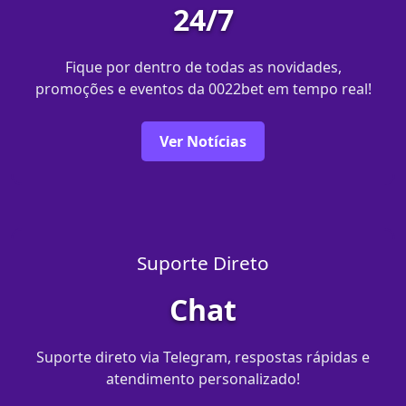
24/7
Fique por dentro de todas as novidades,
promoções e eventos da 0022bet em tempo real!
Ver Notícias
Suporte Direto
Chat
Suporte direto via Telegram, respostas rápidas e
atendimento personalizado!