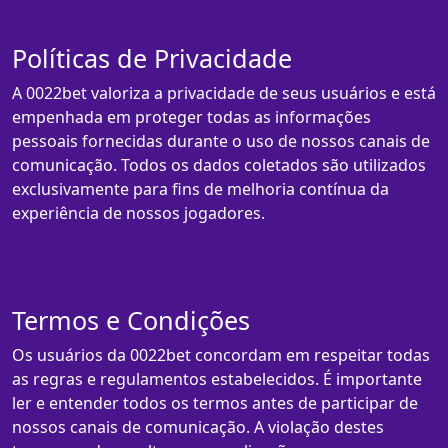
Políticas de Privacidade
A 0022bet valoriza a privacidade de seus usuários e está
empenhada em proteger todas as informações
pessoais fornecidas durante o uso de nossos canais de
comunicação. Todos os dados coletados são utilizados
exclusivamente para fins de melhoria contínua da
experiência de nossos jogadores.
Termos e Condições
Os usuários da 0022bet concordam em respeitar todas
as regras e regulamentos estabelecidos. É importante
ler e entender todos os termos antes de participar de
nossos canais de comunicação. A violação destes